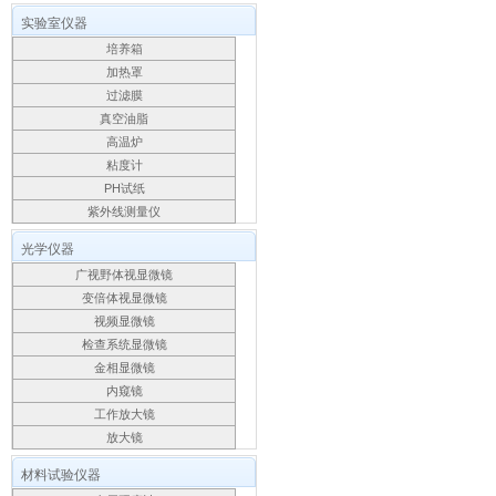
实验室仪器
培养箱
加热罩
过滤膜
真空油脂
高温炉
粘度计
PH试纸
紫外线测量仪
光学仪器
广视野体视显微镜
变倍体视显微镜
视频显微镜
检查系统显微镜
金相显微镜
内窥镜
工作放大镜
放大镜
材料试验仪器