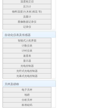
温度校正仪
压力计
物料湿度计(木材,棉花 等)
流量计
图像数据记录仪
记录仪
自动化仪表及传感器
智能式人机界面
计数仪表
计时仪表
速度表
显示器
光电控制器
光纤式光电控制器
光幕式光电控制器
天秤及磅称
电子天秤
地磅
分析天秤
标准砝码