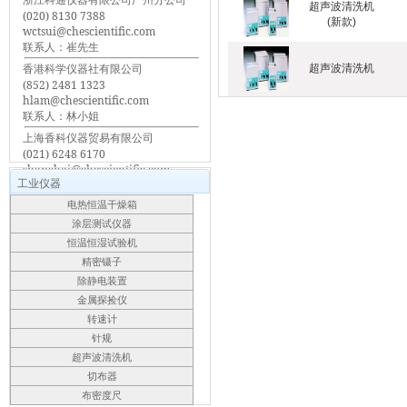
超声波清洗机
(020) 8130 7388
(新款)
wctsui@chescientific.com
联系人：崔先生
香港科学仪器社有限公司
超声波清洗机
(852) 2481 1323
hlam@chescientific.com
联系人：林小姐
上海香科仪器贸易有限公司
(021) 6248 6170
shanghai@chescientific.com
工业仪器
联系人：车先生
电热恒温干燥箱
涂层测试仪器
恒温恒湿试验机
精密镊子
除静电装置
金属探捡仪
转速计
针规
超声波清洗机
切布器
布密度尺