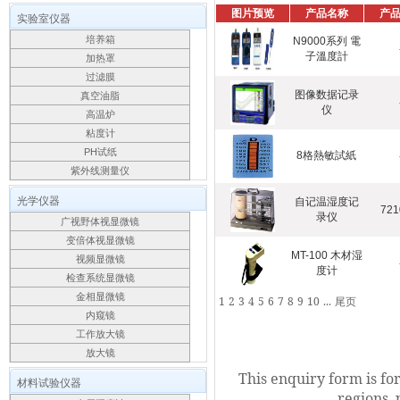
图片预览
产品名称
产
实验室仪器
培养箱
N9000系列 電
子溫度計
加热罩
过滤膜
图像数据记录
真空油脂
仪
高温炉
粘度计
PH试纸
8格熱敏試紙
紫外线测量仪
光学仪器
自记温湿度记
721
录仪
广视野体视显微镜
变倍体视显微镜
MT-100 木材湿
视频显微镜
度计
检查系统显微镜
金相显微镜
1
2
3
4
5
6
7
8
9
10
...
尾页
内窥镜
工作放大镜
放大镜
This enquiry form is fo
材料试验仪器
regions, 