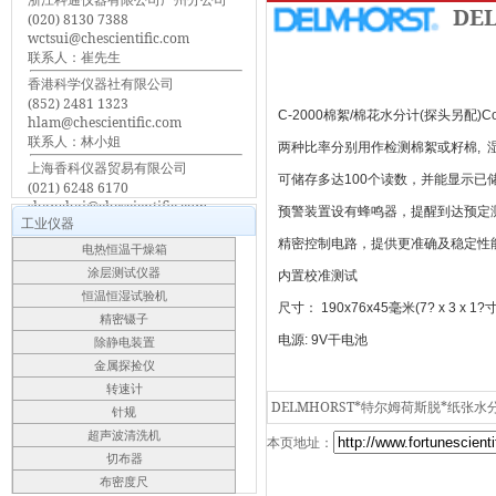
DE
(020) 8130 7388
wctsui@chescientific.com
联系人：崔先生
香港科学仪器社有限公司
(852) 2481 1323
C-2000棉絮/棉花水分计(探头另配)Cotton 
hlam@chescientific.com
联系人：林小姐
两种比率分别用作检测棉絮或籽棉, 湿度范
上海香科仪器贸易有限公司
可储存多达100个读数，并能显示已
(021) 6248 6170
shanghai@chescientific.com
预警装置设有蜂鸣器，提醒到达预定
工业仪器
联系人：车先生
精密控制电路，提供更准确及稳定性
电热恒温干燥箱
涂层测试仪器
内置校准测试
恒温恒湿试验机
尺寸： 190x76x45毫米(7? x 3 x 1?寸
精密镊子
电源: 9V干电池
除静电装置
金属探捡仪
转速计
DELMHORST*特尔姆荷斯脱*纸张水
针规
超声波清洗机
本页地址：
切布器
布密度尺