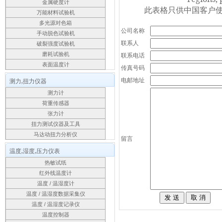
金属硬度计
此表格只供中国客户使
万能材料试验机
多光源对色箱
公司名称
手动脱色试验机
联系人
破裂强度试验机
磨耗试验机
联系电话
表面温度计
传真号码
电邮地址
测力,扭力仪器
测力计
荷重传感器
张力计
扭力测试仪器及工具
马达动扭力分析仪
留言
温度,湿度,压力仪表
热敏试纸
红外线温度计
温度 / 温湿度计
温度 / 温湿度数据采集仪
温度 / 温湿度记录仪
温度控制器