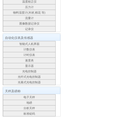
温度校正仪
压力计
物料湿度计(木材,棉花 等)
流量计
图像数据记录仪
记录仪
自动化仪表及传感器
智能式人机界面
计数仪表
计时仪表
速度表
显示器
光电控制器
光纤式光电控制器
光幕式光电控制器
天秤及磅称
电子天秤
地磅
分析天秤
标准砝码