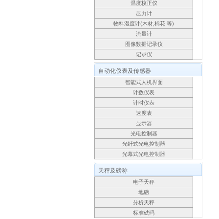
温度校正仪
压力计
物料湿度计(木材,棉花 等)
流量计
图像数据记录仪
记录仪
自动化仪表及传感器
智能式人机界面
计数仪表
计时仪表
速度表
显示器
光电控制器
光纤式光电控制器
光幕式光电控制器
天秤及磅称
电子天秤
地磅
分析天秤
标准砝码