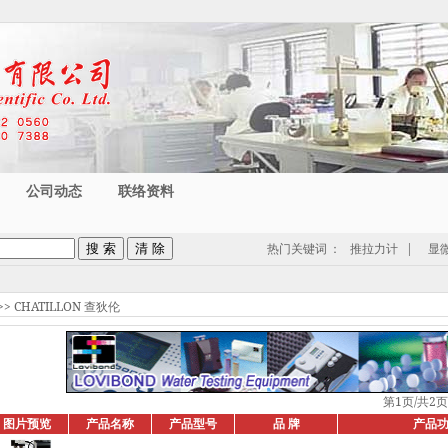
公司动态
联络资料
热门关键词
：
推拉力计
|
显
>>
CHATILLON 查狄伦
第1页/共2页
图片预览
产品名称
产品型号
品 牌
产品