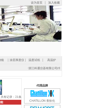
设为首页
|
加入收藏
微镜
|
涂层厚度仪
|
温度试纸
|
高温炉
·
浙江科通仪器有限公司(中国总部) -
地址：浙江省紹興市經濟開發區平
电话: (86 0575) 8812 0560，传真: (86 575) 8812 0561，
电邮: s
代理品牌
共有记录：21条
CHATILLON 查狄伦
功能