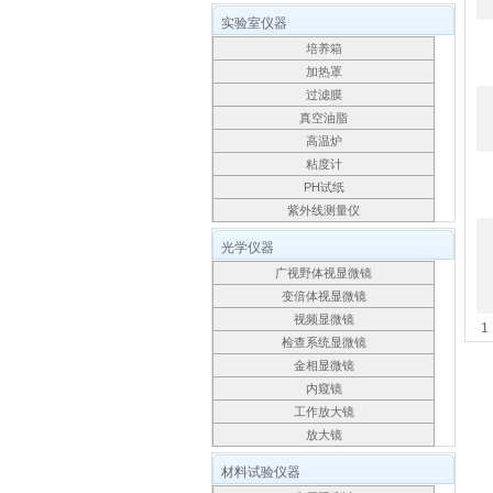
实验室仪器
培养箱
加热罩
过滤膜
真空油脂
高温炉
粘度计
PH试纸
紫外线测量仪
光学仪器
广视野体视显微镜
变倍体视显微镜
视频显微镜
1
检查系统显微镜
金相显微镜
内窥镜
工作放大镜
放大镜
材料试验仪器