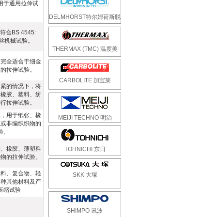
用于通用拉伸试
。
DELMHORST特尔姆荷斯脱
BS 4545:
钢丝机械试验。
THERMAX (TMC) 温度美
，完全适合于细金
等的拉伸试验。
CARBOLITE 加宝莱
自紧的情况下，将
对橡胶、塑料、纺
进行拉伸试验。
具，用于纸张、橡
MEIJI TECHNO 明治
织或非编织织物的
验。
张、橡胶、薄塑料
TOHNICHI 东日
织物的拉伸试验。
塑料、复合物、轻
SKK 大塚
多种其他材料及产
压缩试验
SHIMPO 讯波