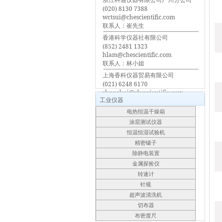
(020) 8130 7388
wctsui@chescientific.com
联系人：崔先生
香港科学仪器社有限公司
(852) 2481 1323
hlam@chescientific.com
联系人：林小姐
上海香科仪器贸易有限公司
(021) 6248 6170
shanghai@chescientific.com
工业仪器
联系人：车先生
电热恒温干燥箱
涂层测试仪器
恒温恒湿试验机
精密镊子
除静电装置
金属探捡仪
转速计
针规
超声波清洗机
切布器
布密度尺