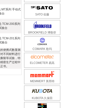
查狄伦 MT系列 手动式
验台
SATO 佐藤
狄伦 TCM-200系列
试验台
BROOKFIELD 博勒菲
狄伦 TCM-201系列
试验台
COMARK 歌玛
宜的便携式数显测
可对不同材料进行
和撕裂等试验，特
和精密生产过程中
ELCOMETER 易高
校正书。
MEMMERT 美而特
KUBOTA 久保田