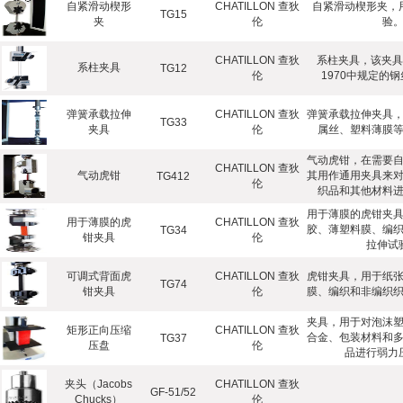
自紧滑动楔形
CHATILLON 查狄
自紧滑动楔形夹，
TG15
夹
伦
验
CHATILLON 查狄
系柱夹具，该夹具符合
系柱夹具
TG12
伦
1970中规定的
弹簧承载拉伸
CHATILLON 查狄
弹簧承载拉伸夹具
TG33
夹具
伦
属丝、塑料薄膜
气动虎钳，在需要
CHATILLON 查狄
气动虎钳
其用作通用夹具来
TG412
伦
织品和其他材料
用于薄膜的虎钳夹
用于薄膜的虎
CHATILLON 查狄
胶、薄塑料膜、编
TG34
钳夹具
伦
拉伸试
可调式背面虎
CHATILLON 查狄
虎钳夹具，用于纸
TG74
钳夹具
伦
膜、编织和非编织
夹具，用于对泡沫
矩形正向压缩
CHATILLON 查狄
合金、包装材料和
TG37
压盘
伦
品进行弱力
夹头（Jacobs
CHATILLON 查狄
GF-51/52
Chucks）
伦