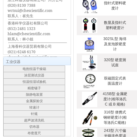
指针式塑料硬
(020) 8130 7388
度计
wctsui@chescientific.com
联系人：崔先生
香港科学仪器社有限公司
数显及指针式
塑料硬度计
(852) 2481 1323
hlam@chescientific.com
联系人：林小姐
302SL型 海绵
及发泡胶硬度
上海香科仪器贸易有限公司
计
(021) 6248 6170
shanghai@chescientific.com
320型 硬度测
工业仪器
联系人：车先生
试座
电热恒温干燥箱
涂层测试仪器
双磁固定式表
恒温恒湿试验机
面温度计
精密镊子
415B型 金属硬
除静电装置
度计(相等洛氏
金属探捡仪
C 或 B 规格)
转速计
316型 便携式
针规
钢材硬度计(相
超声波清洗机
等洛氏C规格)
切布器
243型 六寸偏
布密度尺
光镜连色度滤