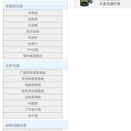
片及光源灯座
实验室仪器
培养箱
加热罩
过滤膜
真空油脂
高温炉
粘度计
PH试纸
紫外线测量仪
光学仪器
广视野体视显微镜
变倍体视显微镜
视频显微镜
检查系统显微镜
金相显微镜
内窥镜
工作放大镜
放大镜
材料试验仪器