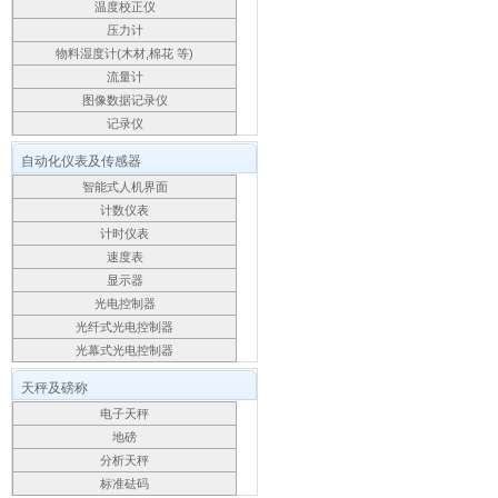
温度校正仪
压力计
物料湿度计(木材,棉花 等)
流量计
图像数据记录仪
记录仪
自动化仪表及传感器
智能式人机界面
计数仪表
计时仪表
速度表
显示器
光电控制器
光纤式光电控制器
光幕式光电控制器
天秤及磅称
电子天秤
地磅
分析天秤
标准砝码