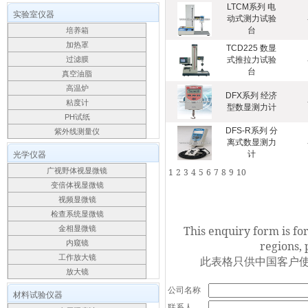
LTCM系列 电
实验室仪器
动式测力试验
台
培养箱
加热罩
TCD225 数显
过滤膜
式推拉力试验
台
真空油脂
高温炉
DFX系列 经济
粘度计
型数显测力计
PH试纸
DFS-R系列 分
紫外线测量仪
离式数显测力
光学仪器
计
广视野体视显微镜
1
2
3
4
5
6
7
8
9
10
变倍体视显微镜
视频显微镜
检查系统显微镜
This enquiry form is fo
金相显微镜
内窥镜
regions, 
工作放大镜
此表格只供中国客户使
放大镜
公司名称
材料试验仪器
联系人