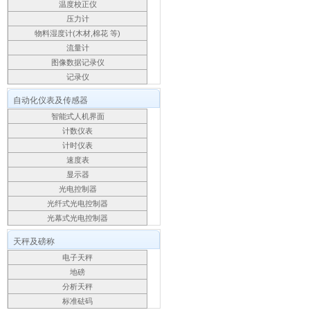
温度校正仪
压力计
物料湿度计(木材,棉花 等)
流量计
图像数据记录仪
记录仪
自动化仪表及传感器
智能式人机界面
计数仪表
计时仪表
速度表
显示器
光电控制器
光纤式光电控制器
光幕式光电控制器
天秤及磅称
电子天秤
地磅
分析天秤
标准砝码