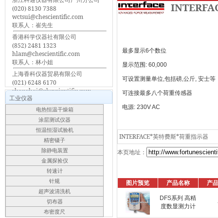
INTERF
(020) 8130 7388
wctsui@chescientific.com
联系人：崔先生
香港科学仪器社有限公司
(852) 2481 1323
最多显示6个数位
hlam@chescientific.com
联系人：林小姐
显示范围: 60,000
上海香科仪器贸易有限公司
可设置测量单位,包括磅,公斤, 安士等
(021) 6248 6170
shanghai@chescientific.com
可连接最多八个荷重传感器
工业仪器
联系人：车先生
电源: 230V AC
电热恒温干燥箱
涂层测试仪器
恒温恒湿试验机
INTERFACE*英特费斯*荷重指示器
精密镊子
除静电装置
本页地址：
金属探捡仪
转速计
针规
图片预览
产品名称
产
超声波清洗机
DFS系列 高精
切布器
度数显测力计
布密度尺