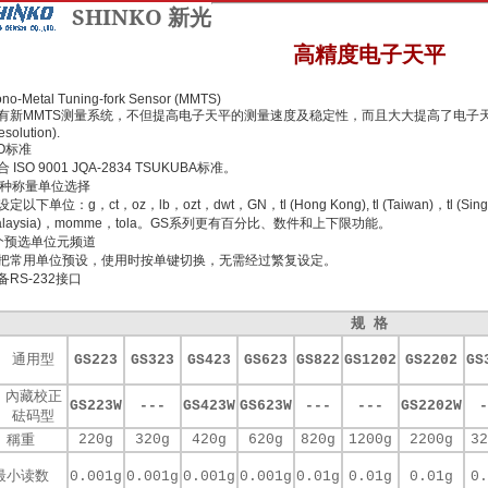
SHINKO 新光
高精度电子天平
no-Metal Tuning-fork Sensor (MMTS)
有新MMTS测量系统，不但提高电子天平的测量速度及稳定性，而且大大提高了电子
esolution).
SO标准
 ISO 9001 JQA-2834 TSUKUBA标准。
2种称量单位选择
定以下单位：g，ct，oz，lb，ozt，dwt，GN，tl (Hong Kong), tl (Taiwan)，tl (Sin
alaysia)，momme，tola。GS系列更有百分比、数件和上下限功能。
个预选单位元频道
把常用单位预设，使用时按单键切换，无需经过繁复设定。
备RS-232接口
规 格
通用型
GS223
GS323
GS423
GS623
GS822
GS1202
GS2202
GS
內藏校正
GS223W
---
GS423W
GS623W
---
---
GS2202W
-
砝码型
220g
320g
420g
620g
820g
1200g
2200g
32
稱重
最小读数
0.001g
0.001g
0.001g
0.001g
0.01g
0.01g
0.01g
0.