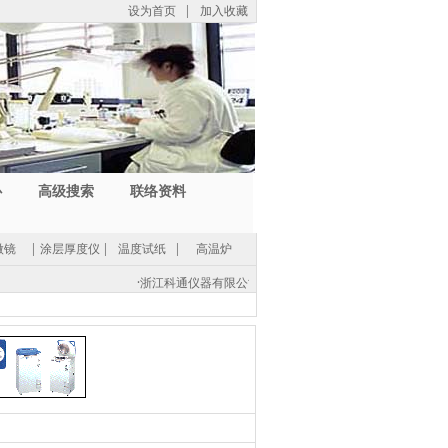
设为首页
|
加入收藏
心
高级搜索
联络资料
微镜
|
涂层厚度仪
|
温度试纸
|
高温炉
·
浙江科通仪器有限公司(中国总部) -
地址：浙江省紹興市經濟開發
电话: (86 0575) 8812 0560，传真: (86 575) 8812 0561，