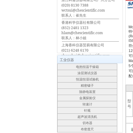
(020) 8130 7388
wctsui@chescientific.com
联系人：崔先生
香港科学仪器社有限公司
Mo
(852) 2481 1323
特
hlam@chescientific.com
(R
联系人：林小姐
I
上海香科仪器贸易有限公司
符合
(021) 6248 6170
1
shanghai@chescientific.com
可设
工业仪器
联系人：车先生
M
5
电热恒温干燥箱
可
涂层测试仪器
配
恒温恒湿试验机
精密镊子
除静电装置
金属探捡仪
型
转速计
号
针规
超声波清洗机
切布器
布密度尺