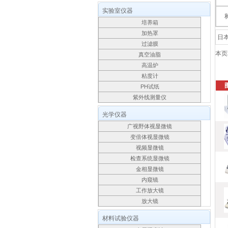
实验室仪器
培养箱
加热罩
日本
过滤膜
本页
真空油脂
高温炉
粘度计
PH试纸
紫外线测量仪
光学仪器
广视野体视显微镜
变倍体视显微镜
视频显微镜
检查系统显微镜
金相显微镜
内窥镜
工作放大镜
放大镜
材料试验仪器