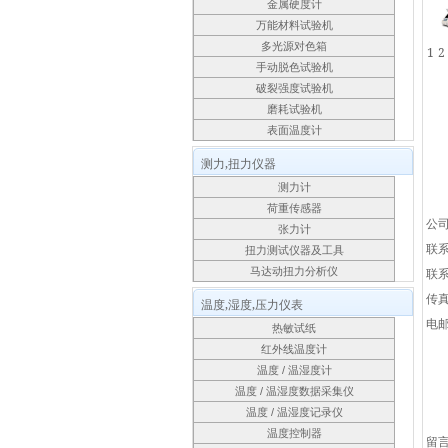
金属硬度计
万能材料试验机
多光源对色箱
1
2
手动脱色试验机
破裂强度试验机
磨耗试验机
表面温度计
测力,扭力仪器
测力计
荷重传感器
公
张力计
联
扭力测试仪器及工具
马达动扭力分析仪
联
传
温度,湿度,压力仪表
电
热敏试纸
红外线温度计
温度 / 温湿度计
温度 / 温湿度数据采集仪
温度 / 温湿度记录仪
温度控制器
留