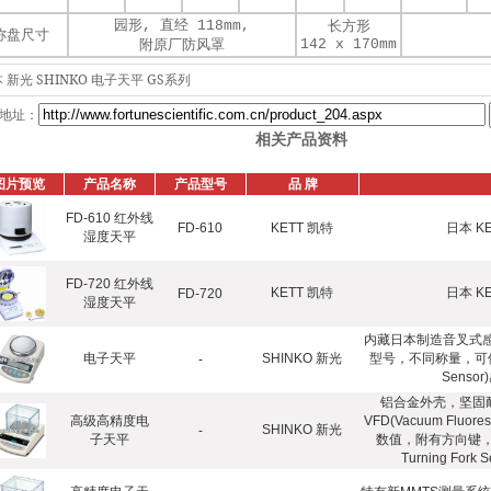
园形, 直经 118mm,
长方形
称盘尺寸
142 x 170mm
附原厂防风罩
 新光 SHINKO 电子天平 GS系列
地址：
相关产品资料
图片预览
产品名称
产品型号
品 牌
FD-610 红外线
FD-610
KETT 凯特
日本 K
湿度天平
FD-720 红外线
KETT 凯特
日本 K
FD-720
湿度天平
内藏日本制造音叉式感应器
电子天平
SHINKO 新光
型号，不同称量，可供选购，
-
Sens
铝合金外壳，坚固
高级高精度电
VFD(Vacuum Flu
SHINKO 新光
-
子天平
数值，附有方向键，方
Turning F