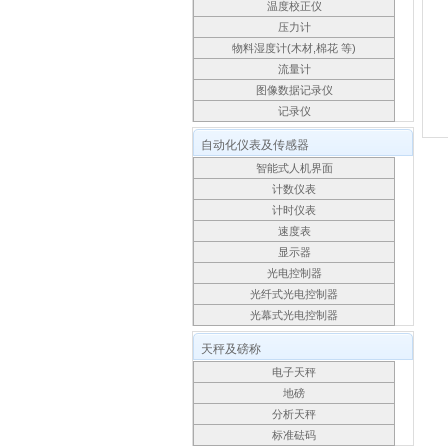
温度校正仪
压力计
物料湿度计(木材,棉花 等)
流量计
图像数据记录仪
记录仪
自动化仪表及传感器
智能式人机界面
计数仪表
计时仪表
速度表
显示器
光电控制器
光纤式光电控制器
光幕式光电控制器
天秤及磅称
电子天秤
地磅
分析天秤
标准砝码