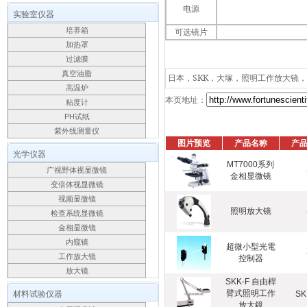
电源
实验室仪器
培养箱
可选镜片
加热罩
过滤膜
真空油脂
日本，SKK，大塚，照明工作放大镜
高温炉
本页地址：
粘度计
PH试纸
紫外线测量仪
图片预览
产品名称
产
光学仪器
MT7000系列
广视野体视显微镜
金相显微镜
变倍体视显微镜
视频显微镜
照明放大镜
检查系统显微镜
金相显微镜
内窥镜
超微小型光電
工作放大镜
控制器
放大镜
SKK-F 自由桿
材料试验仪器
臂式照明工作
SK
放大鏡