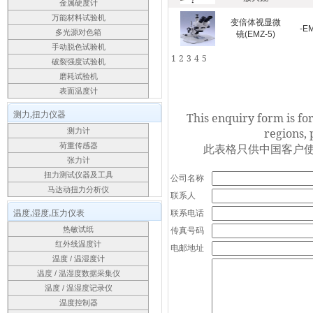
金属硬度计
万能材料试验机
变倍体视显微
-E
多光源对色箱
镜(EMZ-5)
手动脱色试验机
1
2
3
4
5
破裂强度试验机
磨耗试验机
表面温度计
测力,扭力仪器
This enquiry form is fo
regions, 
测力计
荷重传感器
此表格只供中国客户使
张力计
扭力测试仪器及工具
公司名称
马达动扭力分析仪
联系人
温度,湿度,压力仪表
联系电话
传真号码
热敏试纸
红外线温度计
电邮地址
温度 / 温湿度计
温度 / 温湿度数据采集仪
温度 / 温湿度记录仪
温度控制器