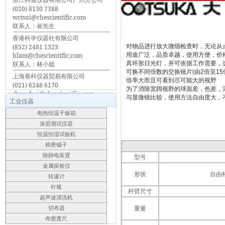
(020) 8130 7388
wctsui@chescientific.com
联系人：崔先生
香港科学仪器社有限公司
(852) 2481 1323
对物品进行放大微细检查时，无论从
hlam@chescientific.com
用途广泛，品质卓越，使用方便，价
联系人：林小姐
具环形日光灯，并可依据工作需要，
可换不同倍数的交换镜片(由2倍至15
上海香科仪器贸易有限公司
倍率大而且可看到尽可能大的视野
(021) 6248 6170
为了消除宽阔视野的球面差，色差，
shanghai@chescientific.com
与显微镜比较，使用方法自由度大，
工业仪器
联系人：车先生
电热恒温干燥箱
涂层测试仪器
恒温恒湿试验机
精密镊子
除静电装置
型号
金属探捡仪
形状
自由
转速计
针规
杆臂尺寸
超声波清洗机
重量
切布器
布密度尺