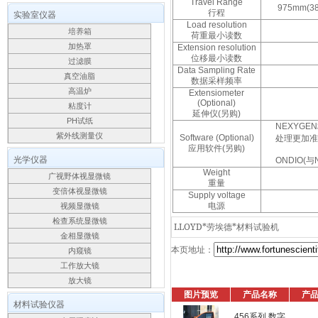
Travel
Range
975mm
(
38
行程
实验室仪器
Load resolution
培养箱
荷重最小读数
加热罩
Extension resolution
位移最小读数
过滤膜
Data Sampling Rate
真空油脂
数据采样频率
高温炉
Extensiometer
(Optional)
粘度计
延伸仪(另购)
PH试纸
NEXYGEN
紫外线测量仪
Software (Optional)
处理更加
应用软件(另购)
光学仪器
ONDIO(
Weight
广视野体视显微镜
重量
变倍体视显微镜
Supply voltage
电源
视频显微镜
检查系统显微镜
LLOYD*劳埃德*材料试验机
金相显微镜
本页地址：
内窥镜
工作放大镜
放大镜
图片预览
产品名称
产
材料试验仪器
456系列 数字