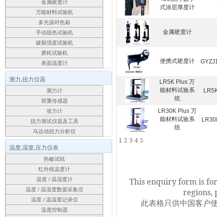
金属硬度计
式涂层厚度计
万能材料试验机
多光源对色箱
金属硬度计
手动脱色试验机
破裂强度试验机
磨耗试验机
便携式硬度计
GYZJ
表面温度计
测力,扭力仪器
LR5K Plus 万
能材料试验系
LR5K
测力计
统
荷重传感器
LR30K Plus 万
张力计
能材料试验系
LR30
扭力测试仪器及工具
统
马达动扭力分析仪
1
2
3
4
5
温度,湿度,压力仪表
热敏试纸
红外线温度计
温度 / 温湿度计
This enquiry form is fo
温度 / 温湿度数据采集仪
regions, 
温度 / 温湿度记录仪
此表格只供中国客户使
温度控制器