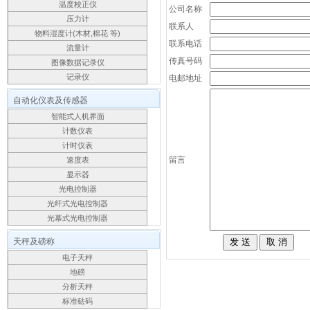
温度校正仪
公司名称
压力计
联系人
物料湿度计(木材,棉花 等)
联系电话
流量计
传真号码
图像数据记录仪
电邮地址
记录仪
自动化仪表及传感器
智能式人机界面
计数仪表
计时仪表
留言
速度表
显示器
光电控制器
光纤式光电控制器
光幕式光电控制器
天秤及磅称
电子天秤
地磅
分析天秤
标准砝码