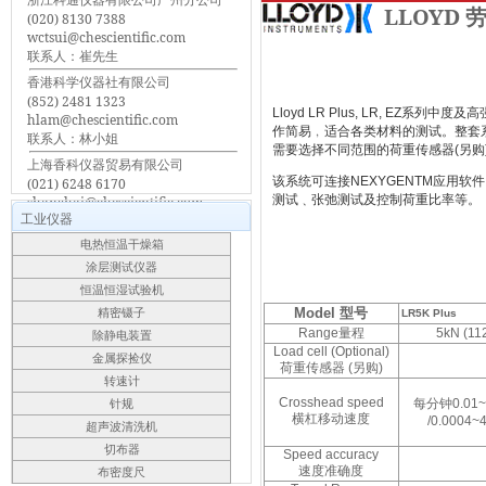
LLOYD 
(020) 8130 7388
wctsui@chescientific.com
联系人：崔先生
香港科学仪器社有限公司
(852) 2481 1323
Lloyd LR Plus, LR, E
hlam@chescientific.com
作简易﹐适合各类材料的测试。整套
联系人：林小姐
需要选择不同范围的荷重传感器(另购
上海香科仪器贸易有限公司
该系统可连接NEXYGENTM应用
(021) 6248 6170
测试﹑张弛测试及控制荷重比率等。
shanghai@chescientific.com
工业仪器
联系人：车先生
电热恒温干燥箱
涂层测试仪器
恒温恒湿试验机
Model
型号
精密镊子
LR5K Plus
Range
量程
5kN (112
除静电装置
Load cell (Optional)
金属探捡仪
荷重传感器
(
另购
)
转速计
Crosshead speed
每分钟
0.01
针规
横杠移动速度
/0.0004~
超声波清洗机
切布器
Speed accuracy
速度准确度
布密度尺