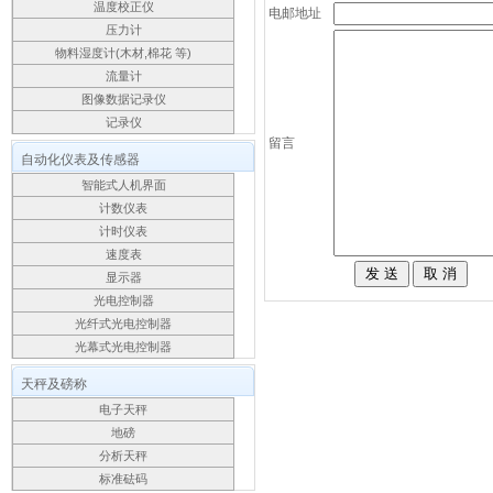
温度校正仪
电邮地址
压力计
物料湿度计(木材,棉花 等)
流量计
图像数据记录仪
记录仪
留言
自动化仪表及传感器
智能式人机界面
计数仪表
计时仪表
速度表
显示器
光电控制器
光纤式光电控制器
光幕式光电控制器
天秤及磅称
电子天秤
地磅
分析天秤
标准砝码