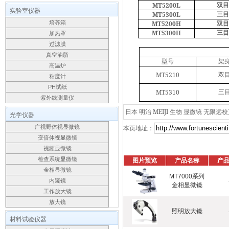
MT
5200L
双目
实验室仪器
MT
5300L
三目
培养箱
MT5200H
双目
MT5300H
三目
加热罩
过滤膜
真空油脂
型号
架
高温炉
MT5210
双
粘度计
PH试纸
MT5310
三
紫外线测量仪
日本 明治 MEIJI 生物 显微镜 无限
光学仪器
广视野体视显微镜
本页地址：
变倍体视显微镜
视频显微镜
检查系统显微镜
图片预览
产品名称
产
金相显微镜
MT7000系列
内窥镜
金相显微镜
工作放大镜
放大镜
照明放大镜
材料试验仪器