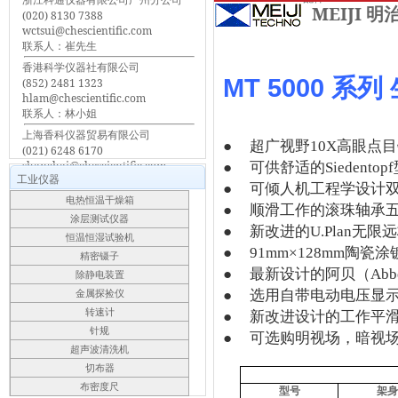
MEIJI 明
(020) 8130 7388
wctsui@chescientific.com
联系人：崔先生
香港科学仪器社有限公司
MT 5000
系列
(852) 2481 1323
hlam@chescientific.com
联系人：林小姐
上海香科仪器贸易有限公司
●
超广视野
10X
高眼点目
(021) 6248 6170
shanghai@chescientific.com
●
可供舒适的
Siedentopf
工业仪器
联系人：车先生
●
可倾人机工程学设计
电热恒温干燥箱
●
顺滑工作的滚珠轴承
涂层测试仪器
●
新改进的
U.Plan
无限远
恒温恒湿试验机
●
91mm
×
128mm
陶瓷涂
精密镊子
●
最新设计的阿贝（
Abb
除静电装置
●
选用自带电动电压显
金属探捡仪
转速计
●
新改进设计的工作平
针规
●
可选购明视场，暗视
超声波清洗机
切布器
布密度尺
型号
架身