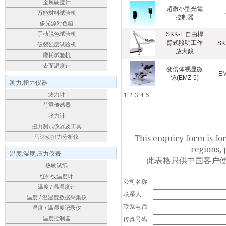
金属硬度计
超微小型光電
万能材料试验机
控制器
多光源对色箱
手动脱色试验机
SKK-F 自由桿
臂式照明工作
SK
破裂强度试验机
放大鏡
磨耗试验机
表面温度计
变倍体视显微
-E
镜(EMZ-5)
测力,扭力仪器
1
2
3
4
5
测力计
荷重传感器
张力计
扭力测试仪器及工具
This enquiry form is fo
马达动扭力分析仪
regions, 
温度,湿度,压力仪表
此表格只供中国客户使
热敏试纸
红外线温度计
公司名称
温度 / 温湿度计
联系人
温度 / 温湿度数据采集仪
联系电话
温度 / 温湿度记录仪
传真号码
温度控制器