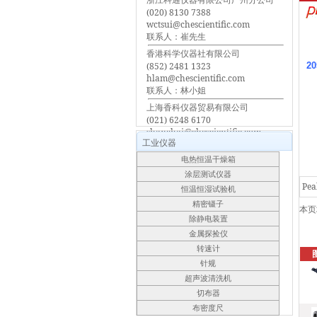
(020) 8130 7388
wctsui@chescientific.com
联系人：崔先生
香港科学仪器社有限公司
(852) 2481 1323
2
hlam@chescientific.com
联系人：林小姐
上海香科仪器贸易有限公司
(021) 6248 6170
shanghai@chescientific.com
工业仪器
联系人：车先生
电热恒温干燥箱
涂层测试仪器
Pe
恒温恒湿试验机
精密镊子
本页
除静电装置
金属探捡仪
转速计
针规
超声波清洗机
切布器
布密度尺