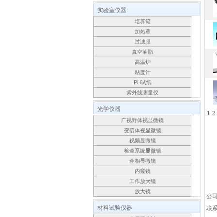
实验室仪器
培养箱
加热罩
过滤膜
真空油脂
高温炉
粘度计
PH试纸
紫外线测量仪
光学仪器
1
2
广视野体视显微镜
变倍体视显微镜
视频显微镜
检查系统显微镜
金相显微镜
内窥镜
工作放大镜
放大镜
公
材料试验仪器
联