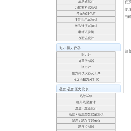
金属硬度计
联
万能材料试验机
传
多光源对色箱
电
手动脱色试验机
破裂强度试验机
磨耗试验机
表面温度计
测力,扭力仪器
留
测力计
荷重传感器
张力计
扭力测试仪器及工具
马达动扭力分析仪
温度,湿度,压力仪表
热敏试纸
红外线温度计
温度 / 温湿度计
温度 / 温湿度数据采集仪
温度 / 温湿度记录仪
温度控制器