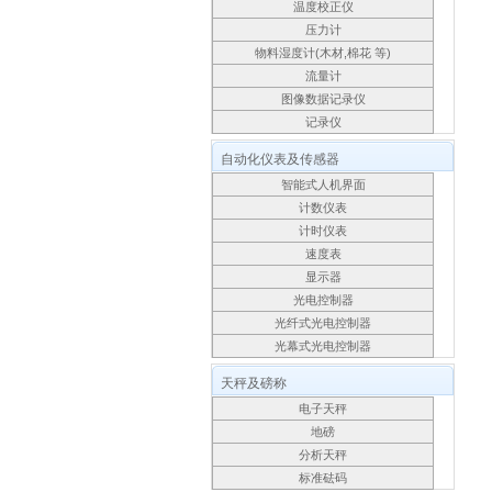
温度校正仪
压力计
物料湿度计(木材,棉花 等)
流量计
图像数据记录仪
记录仪
自动化仪表及传感器
智能式人机界面
计数仪表
计时仪表
速度表
显示器
光电控制器
光纤式光电控制器
光幕式光电控制器
天秤及磅称
电子天秤
地磅
分析天秤
标准砝码