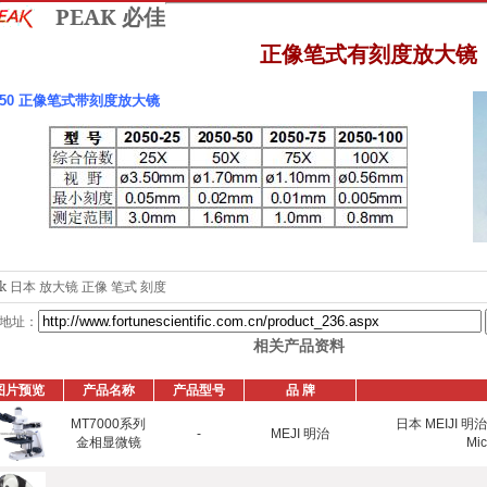
PEAK 必佳
正像笔式有刻度放大镜
050 正像笔式带刻度放大镜
ak 日本 放大镜 正像 笔式 刻度
地址：
相关产品资料
图片预览
产品名称
产品型号
品 牌
MT7000系列
日本 MEIJI 明治
-
MEJI 明治
金相显微镜
Mi