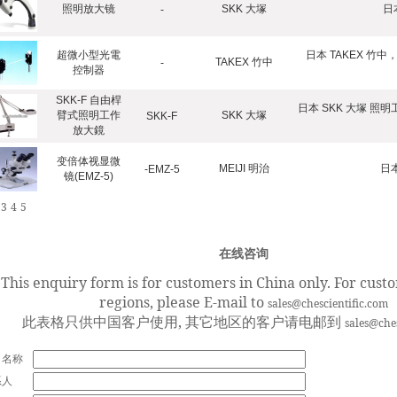
照明放大镜
SKK 大塚
日
-
超微小型光電
日本 TAKEX 竹中
TAKEX 竹中
-
控制器
SKK-F 自由桿
日本 SKK 大塚 
臂式照明工作
SKK 大塚
SKK-F
放大鏡
变倍体视显微
MEIJI 明治
日本
-EMZ-5
镜(EMZ-5)
3
4
5
在线咨询
This enquiry form is for customers in China only. For cust
regions, please E-mail to
sales@chescientific.com
此表格只供中国客户使用, 其它地区的客户请电邮到
sales@che
司名称
系人