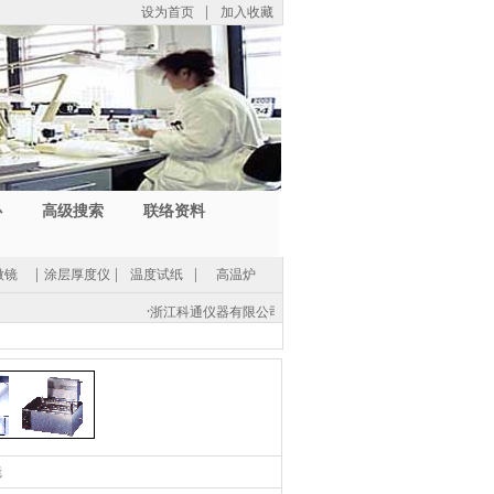
设为首页
|
加入收藏
心
高级搜索
联络资料
微镜
|
涂层厚度仪
|
温度试纸
|
高温炉
·
浙江科通仪器有限公司(中国总部) -
地址：浙江省紹興市經濟開發
电话: (86 0575) 8812 0560，传真: (86 575) 8812 0561，
电邮
镜