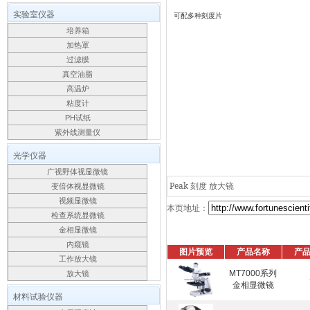
实验室仪器
可配多种刻度片
培养箱
加热罩
过滤膜
真空油脂
高温炉
粘度计
PH试纸
紫外线测量仪
光学仪器
广视野体视显微镜
Peak 刻度 放大镜
变倍体视显微镜
视频显微镜
本页地址：
检查系统显微镜
金相显微镜
内窥镜
图片预览
产品名称
产
工作放大镜
MT7000系列
放大镜
金相显微镜
材料试验仪器