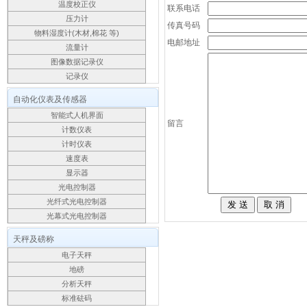
温度校正仪
联系电话
压力计
传真号码
物料湿度计(木材,棉花 等)
电邮地址
流量计
图像数据记录仪
记录仪
自动化仪表及传感器
智能式人机界面
留言
计数仪表
计时仪表
速度表
显示器
光电控制器
光纤式光电控制器
光幕式光电控制器
天秤及磅称
电子天秤
地磅
分析天秤
标准砝码