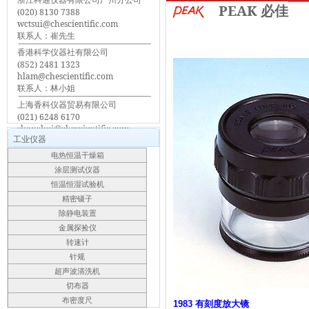
PEAK 必佳
(020) 8130 7388
wctsui@chescientific.com
联系人：崔先生
香港科学仪器社有限公司
(852) 2481 1323
hlam@chescientific.com
联系人：林小姐
上海香科仪器贸易有限公司
(021) 6248 6170
shanghai@chescientific.com
工业仪器
联系人：车先生
电热恒温干燥箱
涂层测试仪器
恒温恒湿试验机
精密镊子
除静电装置
金属探捡仪
转速计
针规
超声波清洗机
切布器
布密度尺
1983 有刻度放大镜