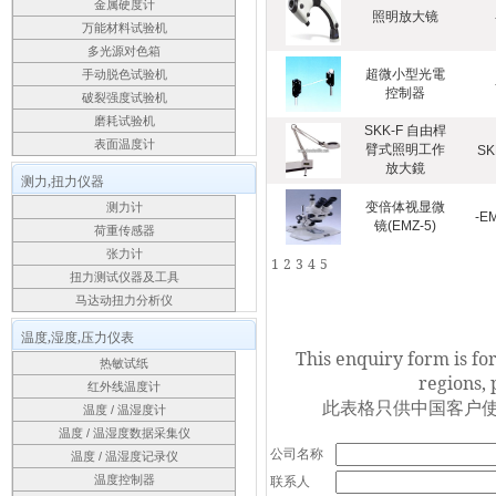
金属硬度计
照明放大镜
万能材料试验机
多光源对色箱
超微小型光電
手动脱色试验机
控制器
破裂强度试验机
磨耗试验机
SKK-F 自由桿
表面温度计
臂式照明工作
SK
放大鏡
测力,扭力仪器
变倍体视显微
测力计
-E
镜(EMZ-5)
荷重传感器
张力计
1
2
3
4
5
扭力测试仪器及工具
马达动扭力分析仪
温度,湿度,压力仪表
This enquiry form is fo
热敏试纸
regions, 
红外线温度计
此表格只供中国客户使
温度 / 温湿度计
温度 / 温湿度数据采集仪
公司名称
温度 / 温湿度记录仪
联系人
温度控制器